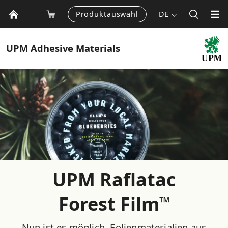
Produktauswahl
DE
UPM
Adhesive Materials
UPM Raflatac
Forest Film
™
Nun ist es möglich, Folienmaterialien aus