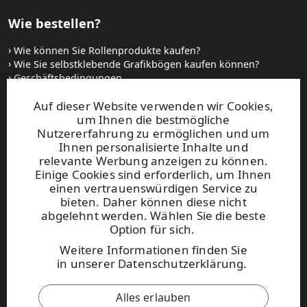
Wie bestellen?
Wie können Sie Rollenprodukte kaufen?
Wie Sie selbstklebende Grafikbögen kaufen können?
Geschäftsbedingungen
Setzen Sie sich mit uns in Verbindung
Auf dieser Website verwenden wir Cookies,
um Ihnen die bestmögliche
Websites und kontakt
Nutzererfahrung zu ermöglichen und um
Ihnen personalisierte Inhalte und
relevante Werbung anzeigen zu können.
UPM Raflatac Graphics Solutions
Einige Cookies sind erforderlich, um Ihnen
UPM Raflatac Office Products
einen vertrauenswürdigen Service zu
UPM Raflatac Industrial Removables
bieten. Daher können diese nicht
abgelehnt werden. Wählen Sie die beste
Kontakt
Option für sich.
Weitere Informationen finden Sie
Diese Seite ist durch reCAPTCHA
in
unserer Datenschutzerklärung
.
geschützt.
Datenschutzerklärung
und
Nutzungsbedingungen
.
Alles erlauben