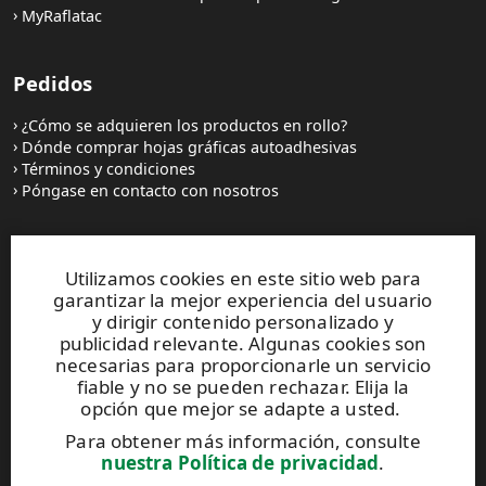
MyRaflatac
Pedidos
¿Cómo se adquieren los productos en rollo?
Dónde comprar hojas gráficas autoadhesivas
Términos y condiciones
Póngase en contacto con nosotros
Sitios web y contactos
Utilizamos cookies en este sitio web para
garantizar la mejor experiencia del usuario
UPM Raflatac Graphics Solutions
y dirigir contenido personalizado y
UPM Raflatac Office Products
publicidad relevante. Algunas cookies son
UPM Raflatac Industrial Removables
necesarias para proporcionarle un servicio
fiable y no se pueden rechazar. Elija la
Contactos
opción que mejor se adapte a usted.
Para obtener más información, consulte
Este sitio está protegido por reCAPTCHA y se aplican
nuestra Política de privacidad
.
la
Política de privacidad
y los
Términos de servicio
de Google.