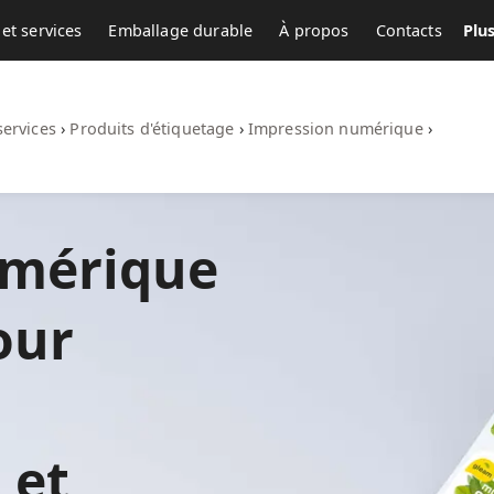
et services
Emballage durable
À propos
Contacts
Plu
services
›
Produits d'étiquetage
›
Impression numérique
›
umérique
our
 et