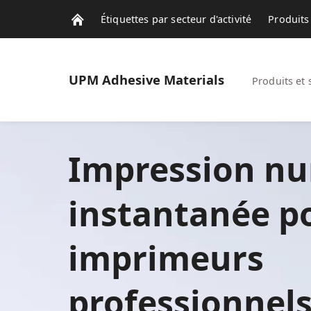
Étiquettes par secteur d'activité
Produits 
Notre Actualité
UPM
Adhesive Materials
Produits et 
Impression n
instantanée p
imprimeurs
professionnels