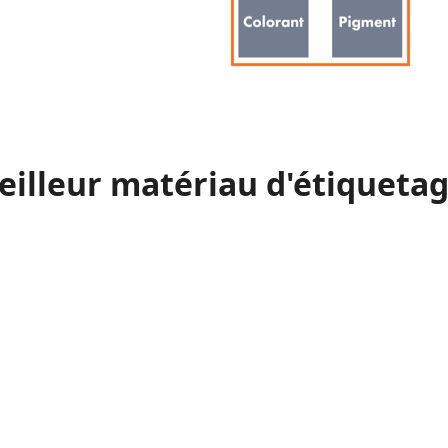
eilleur matériau d'étiqueta
La tension chargée est appliquée à une pla
photographique. Ensuite, l'image est trans
blanchet chauffé intermédiaire à l'aide d'un
et du blanchet au substrat d'étiquette.
L'image est transférée par voie électrostati