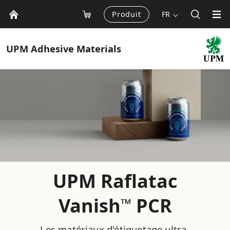
Produit
FR
UPM
Adhesive Materials
UPM Raflatac
Vanish
PCR
™
Les matériaux d'étiquetage ultra-