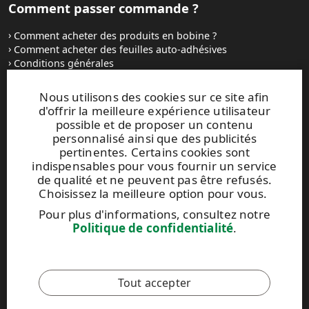
Comment passer commande ?
Comment acheter des produits en bobine ?
Comment acheter des feuilles auto-adhésives
Conditions générales
Contactez-nous
Nous utilisons des cookies sur ce site afin
d'offrir la meilleure expérience utilisateur
Sites Internet et contacts
possible et de proposer un contenu
personnalisé ainsi que des publicités
UPM Raflatac Graphics Solutions
pertinentes. Certains cookies sont
UPM Raflatac Office Products
indispensables pour vous fournir un service
UPM Raflatac Industrial Removables
de qualité et ne peuvent pas être refusés.
Choisissez la meilleure option pour vous.
Contacts
Pour plus d'informations, consultez notre
Politique de confidentialité
.
Ce site est protégé par reCAPTCHA et par la
Politique de
confidentialité
et les
Conditions d'utilisation
de Google qui
s'appliquent.
Tout accepter