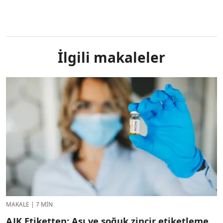
İlgili makaleler
MAKALE
|
7 MIN
AJK Etiketten: Aşı ve soğuk zincir etiketleme