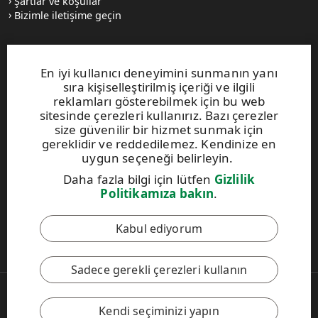
Şartlar ve koşullar
Bizimle iletişime geçin
Web siteleri ve iletişim
En iyi kullanıcı deneyimini sunmanın yanı
sıra kişiselleştirilmiş içeriği ve ilgili
UPM Raflatac Graphics Solutions
reklamları gösterebilmek için bu web
UPM Raflatac Office Products
sitesinde çerezleri kullanırız. Bazı çerezler
UPM Raflatac Industrial Removables
size güvenilir bir hizmet sunmak için
gereklidir ve reddedilemez. Kendinize en
iletişim
uygun seçeneği belirleyin.
Daha fazla bilgi için lütfen
Gizlilik
Bu site reCAPTCHA ile korunmakta olup
Google Gizlilik
Politikamıza bakın
.
Politikası
ve
Hizmet Şartları
geçerlidir.
Kabul ediyorum
UPM Davranış Kuralları
Sadece gerekli çerezleri kullanın
Copyright © 2026 UPM
UPM Global
Kendi seçiminizi yapın