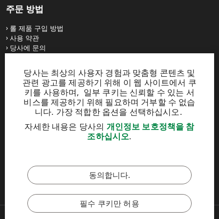
주문 방법
롤 제품 구입 방법
사용 약관
당사에 문의
당사는 최상의 사용자 경험과 맞춤형 콘텐츠 및
웹사이트
관련 광고를 제공하기 위해 이 웹 사이트에서 쿠
키를 사용하며, 일부 쿠키는 신뢰할 수 있는 서
UPM Raflatac Graphics Solutions
비스를 제공하기 위해 필요하며 거부할 수 없습
UPM Raflatac Office Products
니다. 가장 적합한 옵션을 선택하십시오.
UPM Raflatac Industrial Removables
자세한 내용은 당사의
개인정보 보호정책을 참
조하십시오
.
이 사이트는 reCAPTCHA에 의해 보호되며
Google 개인정보 보호정
책
및
서비스 약관
이 적용됩니다.
동의합니다.
UPM 윤리강령
필수 쿠키만 허용