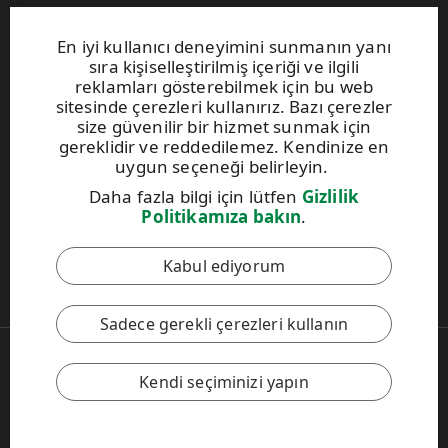
Web siteleri ve iletişim
En iyi kullanıcı deneyimini sunmanın yanı
sıra kişiselleştirilmiş içeriği ve ilgili
UPM Raflatac Graphics Solutions
reklamları gösterebilmek için bu web
UPM Raflatac Office Products
sitesinde çerezleri kullanırız. Bazı çerezler
UPM Raflatac Industrial Removables
size güvenilir bir hizmet sunmak için
gereklidir ve reddedilemez. Kendinize en
iletişim
uygun seçeneği belirleyin.
Daha fazla bilgi için lütfen
Gizlilik
Bu site reCAPTCHA ile korunmakta olup
Google Gizlilik
Politikamıza bakın
.
Politikası
ve
Hizmet Şartları
geçerlidir.
Kabul ediyorum
UPM Davranış Kuralları
Sadece gerekli çerezleri kullanın
Copyright © 2026 UPM
UPM Global
Kendi seçiminizi yapın
Yasal Uyarı
Gizlilik Politikası
Çerez politikası ayarları