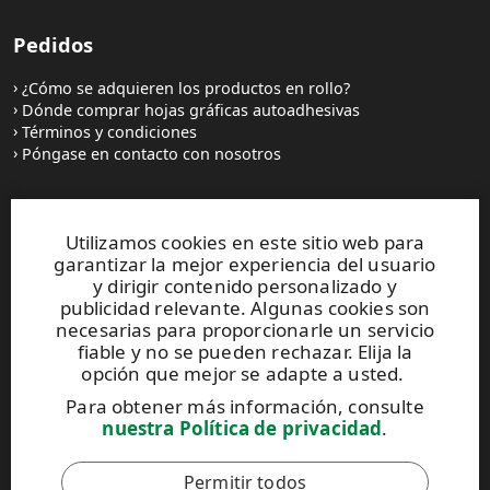
Pedidos
¿Cómo se adquieren los productos en rollo?
Dónde comprar hojas gráficas autoadhesivas
Términos y condiciones
Póngase en contacto con nosotros
Sitios web y contactos
Utilizamos cookies en este sitio web para
garantizar la mejor experiencia del usuario
UPM Raflatac Graphics Solutions
y dirigir contenido personalizado y
UPM Raflatac Office Products
publicidad relevante. Algunas cookies son
UPM Raflatac Industrial Removables
necesarias para proporcionarle un servicio
fiable y no se pueden rechazar. Elija la
Contactos
opción que mejor se adapte a usted.
Para obtener más información, consulte
Este sitio está protegido por reCAPTCHA y se aplican
nuestra Política de privacidad
.
la
Política de privacidad
y los
Términos de servicio
de Google.
Permitir todos