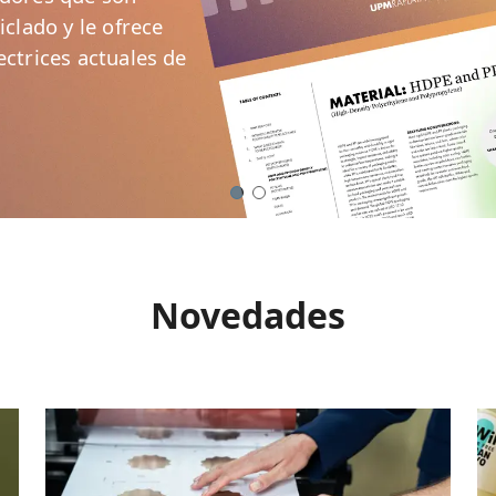
iclado y le ofrece
ectrices actuales de
Novedades