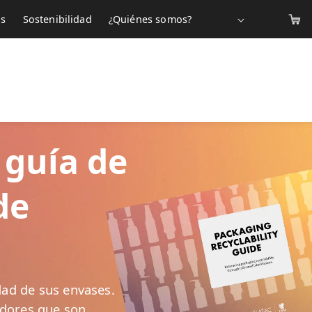
os
Sostenibilidad
¿Quiénes somos?
 guía de
de
idad de sus envases.
adores que son