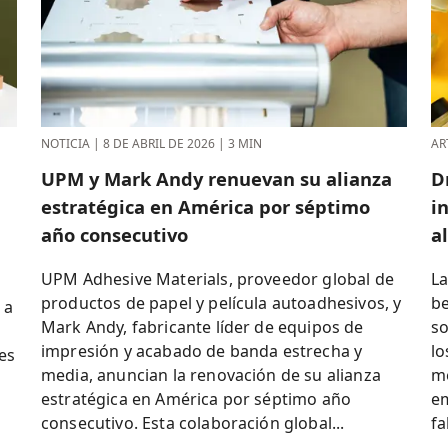
NOTICIA
|
8 DE ABRIL DE 2026
|
3 MIN
AR
UPM y Mark Andy renuevan su alianza
D
estratégica en América por séptimo
i
año consecutivo
a
UPM Adhesive Materials, proveedor global de
La
productos de papel y película autoadhesivos, y
be
 a
Mark Andy, fabricante líder de equipos de
so
impresión y acabado de banda estrecha y
lo
es
media, anuncian la renovación de su alianza
me
estratégica en América por séptimo año
em
consecutivo. Esta colaboración global...
fa