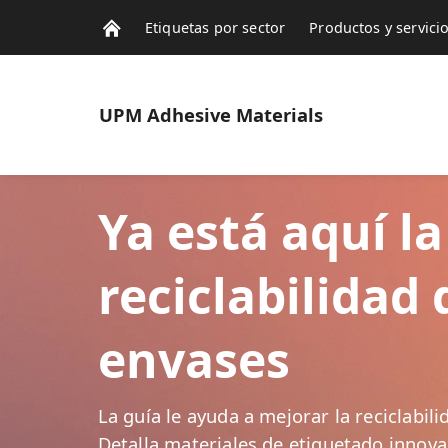
Etiquetas por sector
Productos y servici
Contactos
Noticias
UPM
Adhesive Materials
Ya está aquí la
reciclabilidad 
envases
La guía le ayuda a mejorar la reciclabil
Detalla materiales de etiquetado innov