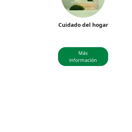
Cuidado del hogar
Más
información