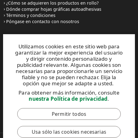
¿Cómo se adquieren los productos en rollo?
Dónde comprar hojas gráficas autoadhesivas
Términos y condiciones
Póngase en contacto con nosotros
Sitios web y contactos
Utilizamos cookies en este sitio web para
garantizar la mejor experiencia del usuario
UPM Raflatac Graphics Solutions
y dirigir contenido personalizado y
UPM Raflatac Office Products
publicidad relevante. Algunas cookies son
UPM Raflatac Industrial Removables
necesarias para proporcionarle un servicio
fiable y no se pueden rechazar. Elija la
Contactos
opción que mejor se adapte a usted.
Para obtener más información, consulte
Este sitio está protegido por reCAPTCHA y se aplican
nuestra Política de privacidad
.
la
Política de privacidad
y los
Términos de servicio
de Google.
Permitir todos
Código de Conducta de UPM
Usa sólo las cookies necesarias