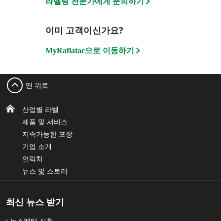
라벨링 전문가에게 문의하기
보안용 변조 방지 라벨
레이저, 감열인쇄 및 수성 잉크젯 가변 정보 인쇄용 라
벨과 호환되는 라벨
이미 고객이신가요?
MyRaflatac으로 이동하기
맨 위로
산업별 라벨
제품 및 서비스
지속가능한 포장
기업 소개
연락처
뉴스 및 스토리
최신 뉴스 받기
뉴스레터 신청