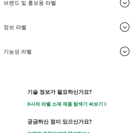
브랜드 및 홍보용 라벨
엄선된 소재로 제작된 당사의 브랜드 및 홍보용 라벨은
소비자에게 브랜드를 더욱 효과적으로 전달할 수 있도
정보 라벨
록 다양한 장식적인 요소를 제공합니다. 다음과 같은 용
도에 알맞은 브랜드 및 홍보용 라벨을 만나보십시오.
산업용 화학물질 라벨은 극단적인 외부 환경과 마모성
물질에 노출되더라도 판독이 필수적인 중요한 정보를
유리병
기능성 라벨
전달해야 합니다. 특수 정보 라벨의 용도는 다음과 같습
금속 용기
니다.
공업용 화학물질을 위한 다기능 라벨로 규정 준수를 충
기름통 및 윤활유 금속 용기
족하거나, 제품의 신뢰성을 확보하거나, 추가적인 안전
드럼
플라스틱 병
정보를 확보하십시오. 라벨은 다양한 요구를 충족하도
페일캔
록 다음과 같이 디자인되었습니다.
기술 정보가 필요하신가요?
단단하고 유연한 IBC 용기
자세한 정보를 제공하는 소책자 라벨
팔각통
B사의 라벨 소재 제품 탐색기 써보기
해양용 BS5609 준수 라벨
팔레트 및 배송용
내화학성 및 내구성
궁금하신 점이 있으신가요?
다양한 실외 환경에 대한 적합성