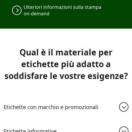
Ulteriori informazioni sulla stampa
on-demand
Qual è il materiale per
etichette più adatto a
soddisfare le vostre esigenze?
Etichette con marchio e promozionali
Realizzate con materiali accuratamente
selezionati, le nostre etichette con marchio e
Etichette informative