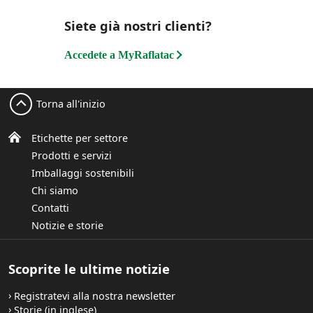
Siete già nostri clienti?
Adattabilità a vari ambienti esterni
Etichette a prova di manomissione per maggiore
Accedete a MyRaflatac
sicurezza
Etichette per informazioni variabili idonee per
Torna all'inizio
stampa laser, a trasferimento termico e getto
d'inchiostro a base d'acqua
Etichette per settore
Prodotti e servizi
Imballaggi sostenibili
Chi siamo
Contatti
Notizie e storie
Scoprite le ultime notizie
Registratevi alla nostra newsletter
Storie (in inglese)