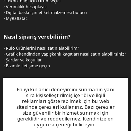
Teknik bilgi için Ürün Seçici
Verimlilik hesaplayıcı
Dijital baskı için etiket malzemesi bulucu
MyRaflatac
Nasıl sipariş verebilirim?
Rulo ürünlerini nasıl satın alabilirim?
Grafik kendinden yapışkanlı kağıtları nasıl satın alabilirsiniz?
Şartlar ve koşullar
Bizimle iletişime geçin
Web siteleri ve iletişim
En iyi kullanıcı deneyimini sunmanın yanı
sıra kişiselleştirilmiş içeriği ve ilgili
UPM Raflatac Graphics Solutions
reklamları gösterebilmek için bu web
UPM Raflatac Office Products
sitesinde çerezleri kullanırız. Bazı çerezler
UPM Raflatac Industrial Removables
size güvenilir bir hizmet sunmak için
gereklidir ve reddedilemez. Kendinize en
iletişim
uygun seçeneği belirleyin.