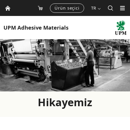
Ürün seçici
TR
UPM
Adhesive Materials
Hikayemiz