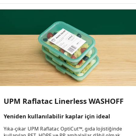
WASHOFF
TO-POINT OF SALES
TO-LOGISTICS
TO-GO
UPM Raflatac Linerless WASHOFF
Yeniden kullanılabilir kaplar için ideal
Yıka-çıkar UPM Raflatac OptiCut™, gıda lojistiğinde
kullanılan PET, HDPE ve PP ambalajlar dâhil olmak