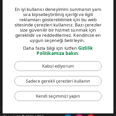
Grafik kendinden yapışkanlı kağıtları nasıl satın alabilirsiniz?
En iyi kullanıcı deneyimini sunmanın yanı
Şartlar ve koşullar
sıra kişiselleştirilmiş içeriği ve ilgili
Bizimle iletişime geçin
reklamları gösterebilmek için bu web
sitesinde çerezleri kullanırız. Bazı çerezler
size güvenilir bir hizmet sunmak için
Web siteleri ve iletişim
gereklidir ve reddedilemez. Kendinize en
uygun seçeneği belirleyin.
UPM Raflatac Graphics Solutions
UPM Raflatac Office Products
Daha fazla bilgi için lütfen
Gizlilik
UPM Raflatac Industrial Removables
Politikamıza bakın
.
iletişim
Kabul ediyorum
Bu site reCAPTCHA ile korunmakta olup
Google Gizlilik
Sadece gerekli çerezleri kullanın
Politikası
ve
Hizmet Şartları
geçerlidir.
Kendi seçiminizi yapın
UPM Davranış Kuralları