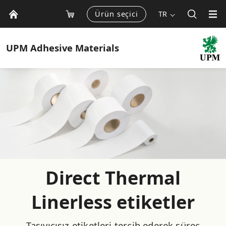
Ürün seçici
TR
UPM
Adhesive Materials
Direct Thermal
Linerless etiketler
Taşıyıcısız etiketleri tercih ederek süreç