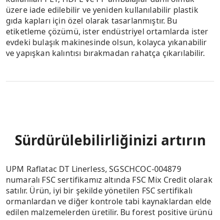
üzere iade edilebilir ve yeniden kullanılabilir plastik
gıda kapları için özel olarak tasarlanmıştır. Bu
etiketleme çözümü, ister endüstriyel ortamlarda ister
evdeki bulaşık makinesinde olsun, kolayca yıkanabilir
ve yapışkan kalıntısı bırakmadan rahatça çıkarılabilir.
UPM Raflatac Linerless TO-POINT
OF SALES
Teraziler için idealdir
Sürdürülebilirliğinizi artırın
Kullanım alanları perakende terazileri ve arka oda
uygulamalarının yanı sıra iyi termal baskı, kesilebilirlik
UPM Raflatac DT Linerless, SGSCHCOC-004879
ve ilk tutunurluğun gerektiği gıda sektörüdür.
numaralı FSC sertifikamız altında FSC Mix Credit olarak
Yapışkan kalıntısını en aza indiren ve terazilerin servis
satılır. Ürün, iyi bir şekilde yönetilen FSC sertifikalı
döngüsünü uzatan temiz kesim teknolojisini
ormanlardan ve diğer kontrole tabi kaynaklardan elde
kullanıyoruz.
edilen malzemelerden üretilir. Bu forest positive ürünü