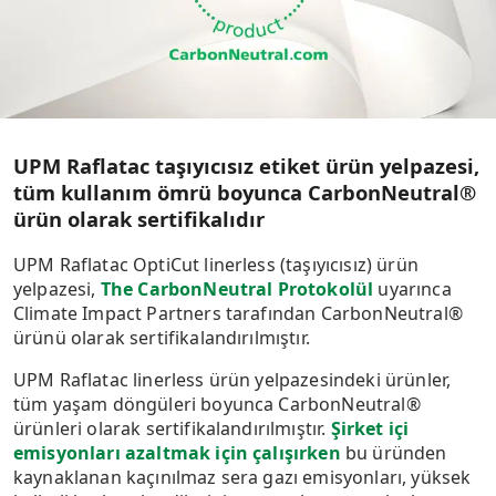
önceden paketlenmiş dondurulmuş gıda ürünlerini
olarak görülen sıcaklık ve nem gibi çeşitli koşullar
soğuk ortamlarda etiketlemek için de idealdir.
altında güvenilirliğini koruyup tüm ana çekirdek
boyutlarında sunulmaktadır.
Etiketler tüm ana kuka boyutlarında sunulmaktadır.
UPM Raflatac taşıyıcısız etiket ürün yelpazesi,
tüm kullanım ömrü boyunca CarbonNeutral®
ürün olarak sertifikalıdır
UPM Raflatac OptiCut linerless (taşıyıcısız) ürün
yelpazesi,
The CarbonNeutral Protokolül
uyarınca
Climate Impact Partners tarafından CarbonNeutral®
ürünü olarak sertifikalandırılmıştır.
UPM Raflatac linerless ürün yelpazesindeki ürünler,
tüm yaşam döngüleri boyunca CarbonNeutral®
ürünleri olarak sertifikalandırılmıştır.
Şirket içi
emisyonları azaltmak için çalışırken
bu üründen
kaynaklanan kaçınılmaz sera gazı emisyonları, yüksek