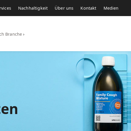
rvices
Nachhaltigkeit
Über uns
Kontakt
Medien
ach Branche
›
ten