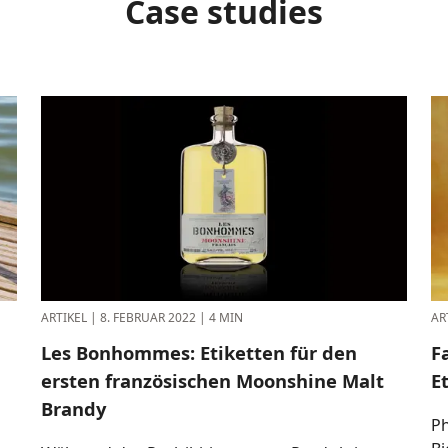
Case studies
ARTIKEL
|
8. FEBRUAR 2022
|
4 MIN
AR
Les Bonhommes: Etiketten für den
F
ersten französischen Moonshine Malt
E
Brandy
P