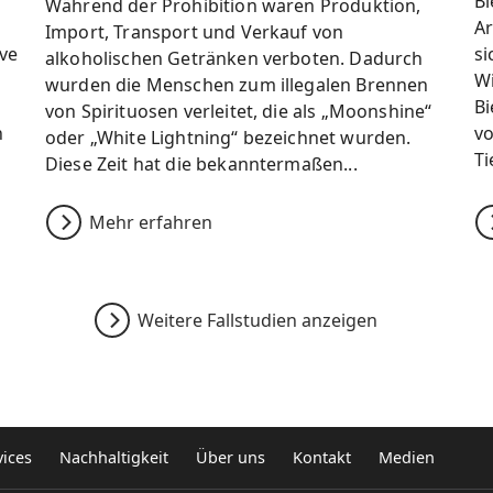
Bi
Während der Prohibition waren Produktion,
Ar
Import, Transport und Verkauf von
ve
si
alkoholischen Getränken verboten. Dadurch
Wi
wurden die Menschen zum illegalen Brennen
Bi
von Spirituosen verleitet, die als „Moonshine“
n
vo
oder „White Lightning“ bezeichnet wurden.
Ti
Diese Zeit hat die bekanntermaßen...
Mehr erfahren
Weitere Fallstudien anzeigen
ices
Nachhaltigkeit
Über uns
Kontakt
Medien