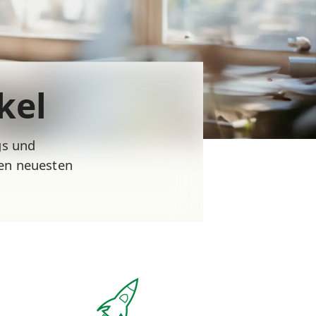
kel
gs und
den neuesten