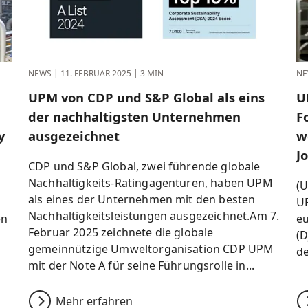
NEWS
|
11. FEBRUAR 2025
|
3 MIN
NE
UPM von CDP und S&P Global als eins
U
der nachhaltigsten Unternehmen
F
y
ausgezeichnet
w
J
CDP und S&P Global, zwei führende globale
Nachhaltigkeits-Ratingagenturen, haben UPM
(U
als eines der Unternehmen mit den besten
U
Nachhaltigkeitsleistungen ausgezeichnet.Am 7.
en
eu
Februar 2025 zeichnete die globale
(D
gemeinnützige Umweltorganisation CDP UPM
de
mit der Note A für seine Führungsrolle in...
Mehr erfahren