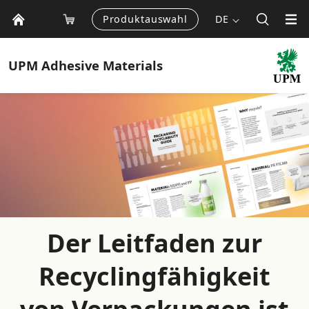
Produktauswahl
DE
UPM
Adhesive Materials
Der Leitfaden zur
Recyclingfähigkeit