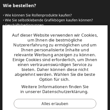
Wie bestellen?
Wie können Sie Rollenprodukte kaufen?
Wie Sie selbstklebende Grafikbögen kaufen können?
Geschäftsbedingungen
Setzen Sie sich mit uns in Verbindung
Auf dieser Website verwenden wir Cookies,
um Ihnen die bestmögliche
Websites und kontakt
Nutzererfahrung zu ermöglichen und um
Ihnen personalisierte Inhalte und
relevante Werbung anzeigen zu können.
UPM Raflatac Graphics Solutions
Einige Cookies sind erforderlich, um Ihnen
UPM Raflatac Office Products
einen vertrauenswürdigen Service zu
UPM Raflatac Industrial Removables
bieten. Daher können diese nicht
abgelehnt werden. Wählen Sie die beste
Kontakt
Option für sich.
Weitere Informationen finden Sie
Diese Seite ist durch reCAPTCHA
in
unserer Datenschutzerklärung
.
geschützt.
Datenschutzerklärung
und
Nutzungsbedingungen
.
Alles erlauben
UPM Verhaltenskodex