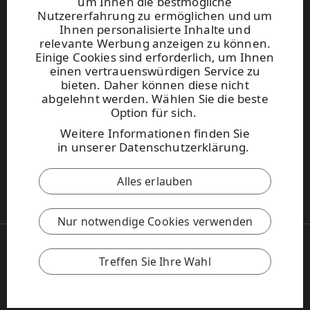
um Ihnen die bestmögliche
Websites und kontakt
Nutzererfahrung zu ermöglichen und um
Ihnen personalisierte Inhalte und
relevante Werbung anzeigen zu können.
UPM Raflatac Graphics Solutions
Einige Cookies sind erforderlich, um Ihnen
UPM Raflatac Office Products
einen vertrauenswürdigen Service zu
UPM Raflatac Industrial Removables
bieten. Daher können diese nicht
abgelehnt werden. Wählen Sie die beste
Kontakt
Option für sich.
Weitere Informationen finden Sie
Diese Seite ist durch reCAPTCHA
in
unserer Datenschutzerklärung
.
geschützt.
Datenschutzerklärung
und
Nutzungsbedingungen
.
Alles erlauben
UPM Verhaltenskodex
Nur notwendige Cookies verwenden
Copyright © 2026 UPM
UPM Global
Treffen Sie Ihre Wahl
Rechtliche Hinweise
Datenschutzrichtlinie
Cookie-Richtlinieneinstellungen