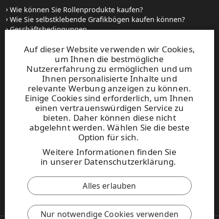
Wie können Sie Rollenprodukte kaufen?
Wie Sie selbstklebende Grafikbögen kaufen können?
Geschäftsbedingungen
Setzen Sie sich mit uns in Verbindung
Auf dieser Website verwenden wir Cookies,
um Ihnen die bestmögliche
Websites und kontakt
Nutzererfahrung zu ermöglichen und um
Ihnen personalisierte Inhalte und
relevante Werbung anzeigen zu können.
UPM Raflatac Graphics Solutions
Einige Cookies sind erforderlich, um Ihnen
UPM Raflatac Office Products
einen vertrauenswürdigen Service zu
UPM Raflatac Industrial Removables
bieten. Daher können diese nicht
abgelehnt werden. Wählen Sie die beste
Kontakt
Option für sich.
Weitere Informationen finden Sie
Diese Seite ist durch reCAPTCHA
in
unserer Datenschutzerklärung
.
geschützt.
Datenschutzerklärung
und
Nutzungsbedingungen
.
Alles erlauben
UPM Verhaltenskodex
Nur notwendige Cookies verwenden