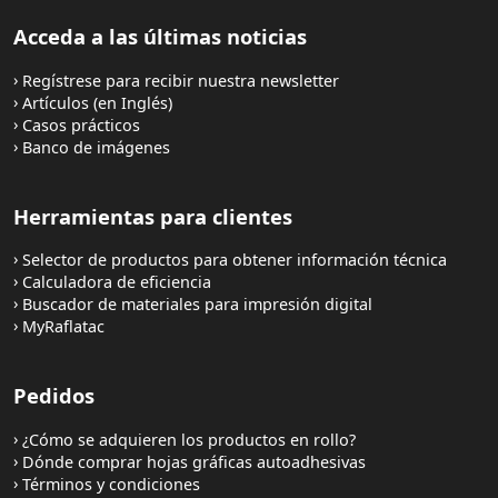
corona pueden ayudar a optimizar el
mientras que las tintas basadas en pigmentos
Acceda a las últimas noticias
rendimiento de impresión, incluida la adhesión
son más resistentes al agua. (La nueva
de la tinta.
generación de tintas basadas en tintes ofrece
Regístrese para recibir nuestra newsletter
una mayor resistencia al agua).
Artículos (en Inglés)
Casos prácticos
Las tintas basadas en tintes se pueden utilizar
Banco de imágenes
en aplicaciones a corto plazo para producir
imágenes de calidad superior, mientras que las
tintas basadas en pigmentos son las preferidas
Herramientas para clientes
para las etiquetas autoadhesivas que deben
cumplir las especificaciones BS5609, las
Selector de productos para obtener información técnica
aplicaciones resistentes a la decoloración y otras
Calculadora de eficiencia
aplicaciones duraderas.
Buscador de materiales para impresión digital
MyRaflatac
Pedidos
¿Cómo se adquieren los productos en rollo?
Dónde comprar hojas gráficas autoadhesivas
Términos y condiciones