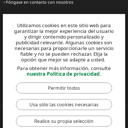
Póngase en contacto con nosotros
Sitios web y contactos
Utilizamos cookies en este sitio web para
garantizar la mejor experiencia del usuario
UPM Raflatac Graphics Solutions
y dirigir contenido personalizado y
UPM Raflatac Office Products
publicidad relevante. Algunas cookies son
UPM Raflatac Industrial Removables
necesarias para proporcionarle un servicio
fiable y no se pueden rechazar. Elija la
Contactos
opción que mejor se adapte a usted.
Para obtener más información, consulte
Este sitio está protegido por reCAPTCHA y se aplican
nuestra Política de privacidad
.
la
Política de privacidad
y los
Términos de servicio
de Google.
Permitir todos
Código de Conducta de UPM
Usa sólo las cookies necesarias
Copyright © 2026 UPM
UPM Global
Realice su propia selección
Aviso legal