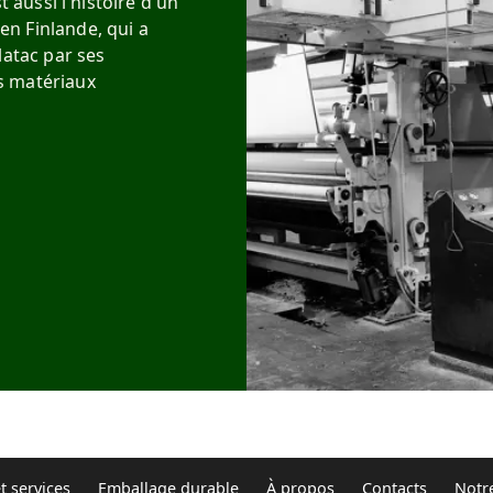
t aussi l'histoire d'un
n Finlande, qui a
latac par ses
s matériaux
t services
Emballage durable
À propos
Contacts
Notre