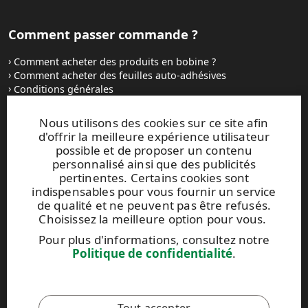
Comment passer commande ?
Comment acheter des produits en bobine ?
Comment acheter des feuilles auto-adhésives
Conditions générales
Contactez-nous
Nous utilisons des cookies sur ce site afin
d'offrir la meilleure expérience utilisateur
Sites Internet et contacts
possible et de proposer un contenu
personnalisé ainsi que des publicités
UPM Raflatac Graphics Solutions
pertinentes. Certains cookies sont
UPM Raflatac Office Products
indispensables pour vous fournir un service
UPM Raflatac Industrial Removables
de qualité et ne peuvent pas être refusés.
Choisissez la meilleure option pour vous.
Contacts
Pour plus d'informations, consultez notre
Politique de confidentialité
.
Ce site est protégé par reCAPTCHA et par la
Politique de
confidentialité
et les
Conditions d'utilisation
de Google qui
s'appliquent.