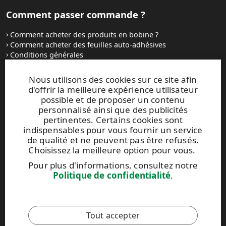
Comment passer commande ?
Comment acheter des produits en bobine ?
Comment acheter des feuilles auto-adhésives
Conditions générales
Contactez-nous
Nous utilisons des cookies sur ce site afin
d'offrir la meilleure expérience utilisateur
Sites Internet et contacts
possible et de proposer un contenu
personnalisé ainsi que des publicités
UPM Raflatac Graphics Solutions
pertinentes. Certains cookies sont
UPM Raflatac Office Products
indispensables pour vous fournir un service
UPM Raflatac Industrial Removables
de qualité et ne peuvent pas être refusés.
Choisissez la meilleure option pour vous.
Contacts
Pour plus d'informations, consultez notre
Politique de confidentialité
.
Ce site est protégé par reCAPTCHA et par la
Politique de
confidentialité
et les
Conditions d'utilisation
de Google qui
s'appliquent.
Tout accepter