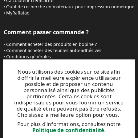
Calculateur d'efficacité
Outil de recherche en matériaux pour impression numérique
MyRaflatac
Comment passer commande ?
Comment acheter des produits en bobine ?
Comment acheter des feuilles auto-adhésives
Conditions générales
Contactez-nous
Nous utilisons des cookies sur ce site afin
d'offrir la meilleure expérience utilisateur
Sites Internet et contacts
possible et de proposer un contenu
personnalisé ainsi que des publicités
UPM Raflatac Graphics Solutions
pertinentes. Certains cookies sont
UPM Raflatac Office Products
indispensables pour vous fournir un service
UPM Raflatac Industrial Removables
de qualité et ne peuvent pas être refusés.
Choisissez la meilleure option pour vous.
Contacts
Pour plus d'informations, consultez notre
Politique de confidentialité
.
Ce site est protégé par reCAPTCHA et par la
Politique de