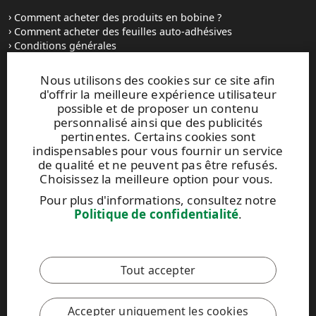
Comment acheter des produits en bobine ?
Comment acheter des feuilles auto-adhésives
Conditions générales
Contactez-nous
Nous utilisons des cookies sur ce site afin
d'offrir la meilleure expérience utilisateur
Sites Internet et contacts
possible et de proposer un contenu
personnalisé ainsi que des publicités
UPM Raflatac Graphics Solutions
pertinentes. Certains cookies sont
UPM Raflatac Office Products
indispensables pour vous fournir un service
UPM Raflatac Industrial Removables
de qualité et ne peuvent pas être refusés.
Choisissez la meilleure option pour vous.
Contacts
Pour plus d'informations, consultez notre
Politique de confidentialité
.
Ce site est protégé par reCAPTCHA et par la
Politique de
confidentialité
et les
Conditions d'utilisation
de Google qui
s'appliquent.
Tout accepter
Code de conduite UPM
Accepter uniquement les cookies