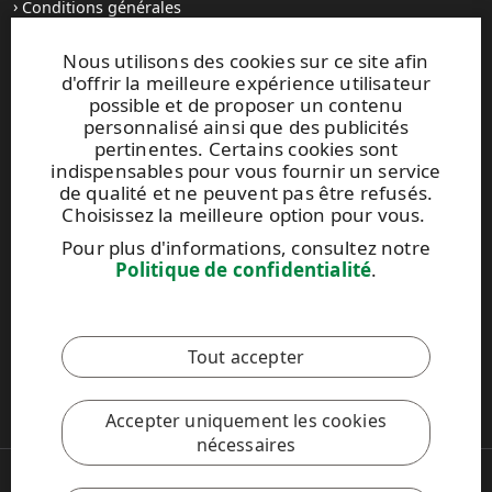
en anglais)
Conditions générales
Système de management de la sécurité des
Contactez-nous
denrées alimentaires ISO 22000 (Nancy, France)
Pour en savoir plus, rendez-vous sur le site
Nous utilisons des cookies sur ce site afin
PEFC.org (en anglais)
Système de management de la sécurité des
d'offrir la meilleure expérience utilisateur
Sites Internet et contacts
denrées alimentaires ISO 22000 (Changshu, Chine)
possible et de proposer un contenu
personnalisé ainsi que des publicités
Certificat FSSC 22000 (Changshu, Chine)
UPM Raflatac Graphics Solutions
pertinentes. Certains cookies sont
UPM Raflatac Office Products
indispensables pour vous fournir un service
Système de management de la sécurité des
UPM Raflatac Industrial Removables
de qualité et ne peuvent pas être refusés.
denrées alimentaires ISO 22000 (Dixon, États-Unis)
Choisissez la meilleure option pour vous.
Contacts
Système de management de la sécurité des
Pour plus d'informations, consultez notre
denrées alimentaires ISO 22000 (Fletcher, États-
Politique de confidentialité
.
Unis)
Ce site est protégé par reCAPTCHA et par la
Politique de
confidentialité
et les
Conditions d'utilisation
de Google qui
Système de management de la sécurité des
s'appliquent.
denrées alimentaires ISO 22000 (Mills River, États-
Tout accepter
Unis)
Code de conduite UPM
Accepter uniquement les cookies
nécessaires
Copyright © 2026 UPM