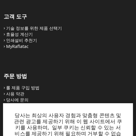
제품 인증 확인 가능
PET Matt Silver TC 50 - RC15
고객 도구
위 제품은 당사의 Small Roll Service 프로그램에 포함되
PET Matt Silver TC 50 - RC18
어 있습니다. 최소 주문량은 6.5인치 x 1,500피트 롤 1개
기술 정보를 위한 제품 선택기
입니다. ​
PET Matt Silver TC 50 V RC15
효율성 계산기
인쇄설비 추천기
PET Matt Silver TC 50 V RC18
MyRaflatac
PP White TC 60 - RP37S
주문 방법
PP White TC 60 - RC18
롤 제품 구입 방법
사용 약관
인증된 리본에 대한 자세한 내용은 인증서를 확인하십
당사에 문의
시오.
당사는 최상의 사용자 경험과 맞춤형 콘텐츠 및
UL 인증은 다음 UL 웹 페이지를 통해 확인하실 수 있습
웹사이트
관련 광고를 제공하기 위해 이 웹 사이트에서 쿠
니다.
키를 사용하며, 일부 쿠키는 신뢰할 수 있는 서
UPM Raflatac Graphics Solutions
비스를 제공하기 위해 필요하며 거부할 수 없습