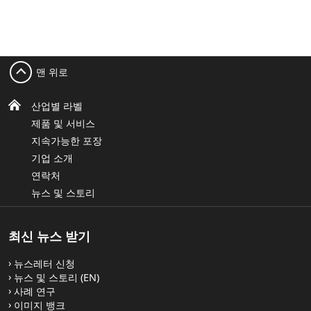
BS5609 파트 II
PET Extra White TC 50 - RC18
BS5609 승인 (EN)
UL은 독립된 제품 안전 테스트 및 인증 기관으로, 다음
섹션 2에서는 해수 담금, 치수 안정성, 점착력, 인공 풍
PET Gloss White TC 50 - RC18
을 포함하여 미국에서 사용 가능한 일부 UPM 라플라탁
화, 온도 사이클링, 색상 견뢰성 측면에서 점착 라벨 스
감압 라벨 스톡에 대한 인증을 공시했습니다.
톡의 성능을 평가합니다. 섹션 3은 라벨 인쇄의 내구성
맨 위로
에 관한 것입니다.
UL01A – POLYESTER WHITE / RC18 / 2.4 mil HIGH
PET White TC 50 - RP37S
DENSITY WHITE
영국 표준, 섹션 2 해양용 점착 라벨을 준수하는 UPM
산업별 라벨
UL02B – POLYESTER SILVER / RC18 / 2.4 mil HIGH
PET White TC 50 - RC15
라플라탁 라벨 스톡은 다음과 같습니다.
제품 및 서비스
DENSITY WHITE
지속가능한 포장
PET White TC 50 - RC18
LS267R – POLYLASER MATTE WHITE PRO RP78 3.8
UL03C – PET MATT SILVER TC 50 / RC 18 / HD 75
기업 소개
mil WHITE KRAFT​
WHITE
연락처
LS266Q – POLYLASER MATTE WHITE PRO RP37
UL 인증은 다음 UL 웹 페이지를 통해 확인하실 수 있습
뉴스 및 스토리
PET Matt White TC 50 RX18
3.8 mil WHITE KRAFT
니다.
SY823Z – POLYJETLASER WFV RP37 3.2 mil WHITE
PET Matt White TC 50 - RX15
최신 뉴스 받기
KRAFT
UL Product iQ™ (EN)
로 이동하여 로그인하거나 무
PET Matt White 60 - RC18
료 회원 가입
BS5609 파트 III
뉴스레터 신청
검색 창에 'UPM Raflatac'을 검색하고 관련 문서를
뉴스 및 스토리 (EN)
선택
섹션 3은 라벨 인쇄의 내구성에 관한 것입니다.
사례 연구
PET Matt Silver TC 50 - RP37S
이미지 뱅크
UL 웹 사이트에서 위에 나열된 제품 설명을 참조하여