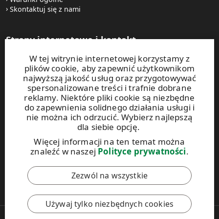
Skontaktuj się z nami
Strony internetowe i kontakt
W tej witrynie internetowej korzystamy z
UPM Raflatac Graphics Solutions
plików cookie, aby zapewnić użytkownikom
UPM Raflatac Office Products
najwyższą jakość usług oraz przygotowywać
UPM Raflatac Industrial Removables
spersonalizowane treści i trafnie dobrane
reklamy. Niektóre pliki cookie są niezbędne
Kontakt
do zapewnienia solidnego działania usługi i
nie można ich odrzucić. Wybierz najlepszą
dla siebie opcję.
Niniejsza witryna jest chroniona za pomocą rozwiązania
reCAPTCHA. Obowiązują
zasady ochrony prywatności
oraz
Więcej informacji na ten temat można
warunki korzystania
z usług Google.
znaleźć w naszej
Polityce prywatności
.
Zezwól na wszystkie
Kodeks postępowania UPM
Używaj tylko niezbędnych cookies