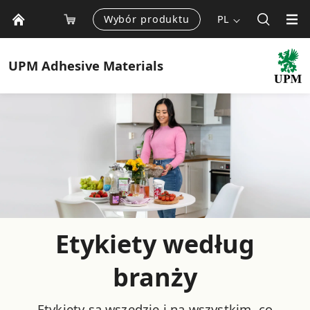
Wybór produktu
PL
UPM
Adhesive Materials
Etykiety według
branży
Etykiety są wszędzie i na wszystkim, co