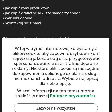
Jak kupić rolki produktów?
Jak kupić graficzne arkusze samoprzylepne?
Warunki ogólne
Skontaktuj się z nami
Strony internetowe i kontakt
W tej witrynie internetowej korzystamy z
UPM Raflatac Graphics Solutions
plików cookie, aby zapewnić użytkownikom
UPM Raflatac Office Products
najwyższą jakość usług oraz przygotowywać
UPM Raflatac Industrial Removables
spersonalizowane treści i trafnie dobrane
reklamy. Niektóre pliki cookie są niezbędne
Kontakt
do zapewnienia solidnego działania usługi i
nie można ich odrzucić. Wybierz najlepszą
dla siebie opcję.
Niniejsza witryna jest chroniona za pomocą rozwiązania
reCAPTCHA. Obowiązują
zasady ochrony prywatności
oraz
Więcej informacji na ten temat można
warunki korzystania
z usług Google.
znaleźć w naszej
Polityce prywatności
.
Zezwól na wszystkie