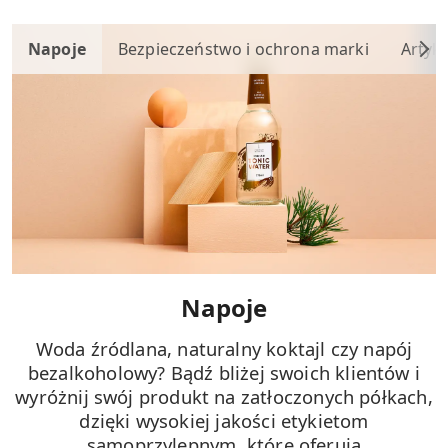
Napoje
Bezpieczeństwo i ochrona marki
Artyk
Napoje
Woda źródlana, naturalny koktajl czy napój
bezalkoholowy? Bądź bliżej swoich klientów i
wyróżnij swój produkt na zatłoczonych półkach,
dzięki wysokiej jakości etykietom
samoprzylepnym, które oferują