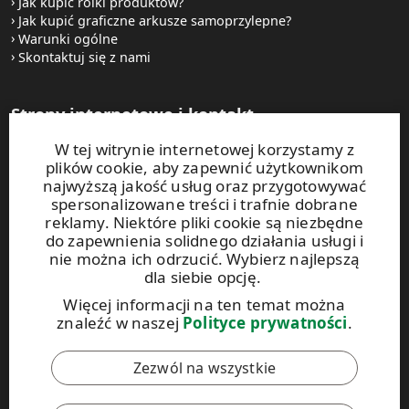
Jak kupić rolki produktów?
Jak kupić graficzne arkusze samoprzylepne?
Warunki ogólne
Skontaktuj się z nami
Strony internetowe i kontakt
W tej witrynie internetowej korzystamy z
UPM Raflatac Graphics Solutions
plików cookie, aby zapewnić użytkownikom
UPM Raflatac Office Products
najwyższą jakość usług oraz przygotowywać
UPM Raflatac Industrial Removables
spersonalizowane treści i trafnie dobrane
reklamy. Niektóre pliki cookie są niezbędne
Kontakt
do zapewnienia solidnego działania usługi i
nie można ich odrzucić. Wybierz najlepszą
dla siebie opcję.
Niniejsza witryna jest chroniona za pomocą rozwiązania
reCAPTCHA. Obowiązują
zasady ochrony prywatności
oraz
Więcej informacji na ten temat można
warunki korzystania
z usług Google.
znaleźć w naszej
Polityce prywatności
.
Zezwól na wszystkie
Kodeks postępowania UPM