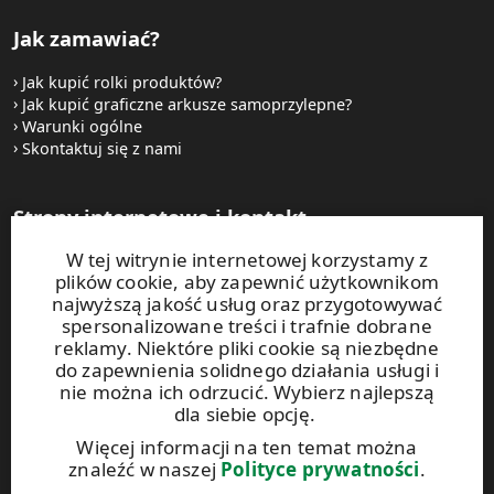
Jak zamawiać?
Jak kupić rolki produktów?
Jak kupić graficzne arkusze samoprzylepne?
Warunki ogólne
Skontaktuj się z nami
Strony internetowe i kontakt
W tej witrynie internetowej korzystamy z
UPM Raflatac Graphics Solutions
plików cookie, aby zapewnić użytkownikom
UPM Raflatac Office Products
najwyższą jakość usług oraz przygotowywać
UPM Raflatac Industrial Removables
spersonalizowane treści i trafnie dobrane
reklamy. Niektóre pliki cookie są niezbędne
Kontakt
do zapewnienia solidnego działania usługi i
nie można ich odrzucić. Wybierz najlepszą
dla siebie opcję.
Niniejsza witryna jest chroniona za pomocą rozwiązania
reCAPTCHA. Obowiązują
zasady ochrony prywatności
oraz
Więcej informacji na ten temat można
warunki korzystania
z usług Google.
znaleźć w naszej
Polityce prywatności
.