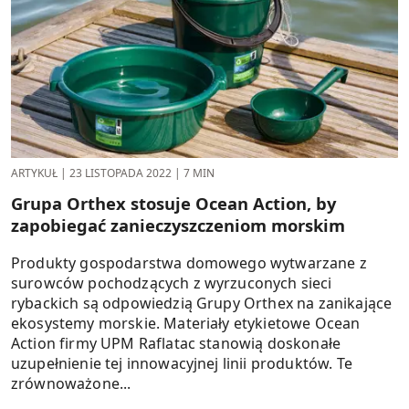
ARTYKUŁ
|
23 LISTOPADA 2022
|
7 MIN
Grupa Orthex stosuje Ocean Action, by
zapobiegać zanieczyszcze­niom morskim
Produkty gospodarstwa domowego wytwarzane z
surowców pochodzących z wyrzuconych sieci
rybackich są odpowiedzią Grupy Orthex na zanikające
ekosystemy morskie. Materiały etykietowe Ocean
Action firmy UPM Raflatac stanowią doskonałe
uzupełnienie tej innowacyjnej linii produktów. Te
zrównoważone...