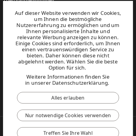
Geschäftsbedingungen
Setzen Sie sich mit uns in Verbindung
Auf dieser Website verwenden wir Cookies,
um Ihnen die bestmögliche
Websites und kontakt
Nutzererfahrung zu ermöglichen und um
Ihnen personalisierte Inhalte und
relevante Werbung anzeigen zu können.
UPM Raflatac Graphics Solutions
Einige Cookies sind erforderlich, um Ihnen
UPM Raflatac Office Products
einen vertrauenswürdigen Service zu
UPM Raflatac Industrial Removables
bieten. Daher können diese nicht
abgelehnt werden. Wählen Sie die beste
Kontakt
Option für sich.
Weitere Informationen finden Sie
Diese Seite ist durch reCAPTCHA
in
unserer Datenschutzerklärung
.
geschützt.
Datenschutzerklärung
und
Nutzungsbedingungen
.
Alles erlauben
UPM Verhaltenskodex
Nur notwendige Cookies verwenden
Copyright © 2026 UPM
UPM Global
Treffen Sie Ihre Wahl