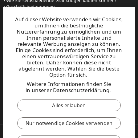
Wie Sie selbstklebende Grafikbögen kaufen können?
Geschäftsbedingungen
Setzen Sie sich mit uns in Verbindung
Auf dieser Website verwenden wir Cookies,
um Ihnen die bestmögliche
Websites und kontakt
Nutzererfahrung zu ermöglichen und um
Ihnen personalisierte Inhalte und
relevante Werbung anzeigen zu können.
UPM Raflatac Graphics Solutions
Einige Cookies sind erforderlich, um Ihnen
UPM Raflatac Office Products
einen vertrauenswürdigen Service zu
UPM Raflatac Industrial Removables
bieten. Daher können diese nicht
abgelehnt werden. Wählen Sie die beste
Kontakt
Option für sich.
Weitere Informationen finden Sie
Diese Seite ist durch reCAPTCHA
in
unserer Datenschutzerklärung
.
geschützt.
Datenschutzerklärung
und
Nutzungsbedingungen
.
Alles erlauben
UPM Verhaltenskodex
Nur notwendige Cookies verwenden
Copyright © 2026 UPM