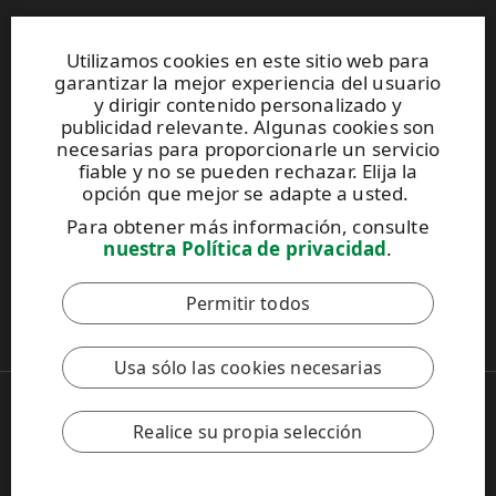
Sitios web y contactos
Utilizamos cookies en este sitio web para
garantizar la mejor experiencia del usuario
UPM Raflatac Graphics Solutions
y dirigir contenido personalizado y
UPM Raflatac Office Products
publicidad relevante. Algunas cookies son
UPM Raflatac Industrial Removables
necesarias para proporcionarle un servicio
fiable y no se pueden rechazar. Elija la
Contactos
opción que mejor se adapte a usted.
Para obtener más información, consulte
Este sitio está protegido por reCAPTCHA y se aplican
nuestra Política de privacidad
.
la
Política de privacidad
y los
Términos de servicio
de Google.
Permitir todos
Código de Conducta de UPM
Usa sólo las cookies necesarias
Copyright © 2026 UPM
UPM Global
Realice su propia selección
Aviso legal
Política de privacidad