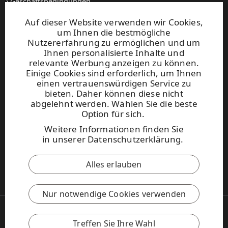
Geschäftsbedingungen
Setzen Sie sich mit uns in Verbindung
Auf dieser Website verwenden wir Cookies,
um Ihnen die bestmögliche
Websites und kontakt
Nutzererfahrung zu ermöglichen und um
Ihnen personalisierte Inhalte und
relevante Werbung anzeigen zu können.
UPM Raflatac Graphics Solutions
Einige Cookies sind erforderlich, um Ihnen
UPM Raflatac Office Products
einen vertrauenswürdigen Service zu
UPM Raflatac Industrial Removables
bieten. Daher können diese nicht
abgelehnt werden. Wählen Sie die beste
Kontakt
Option für sich.
Weitere Informationen finden Sie
Diese Seite ist durch reCAPTCHA
in
unserer Datenschutzerklärung
.
geschützt.
Datenschutzerklärung
und
Nutzungsbedingungen
.
Alles erlauben
UPM Verhaltenskodex
Nur notwendige Cookies verwenden
Copyright © 2026 UPM
UPM Global
Treffen Sie Ihre Wahl