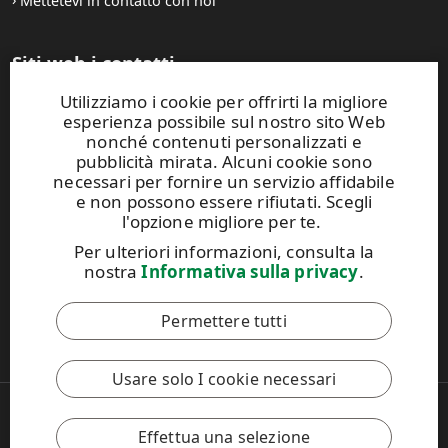
Mettetevi in contatto con noi
Siti web i contatti
Utilizziamo i cookie per offrirti la migliore
UPM Raflatac Graphics Solutions
esperienza possibile sul nostro sito Web
UPM Raflatac Office Products
nonché contenuti personalizzati e
UPM Raflatac Industrial Removables
pubblicità mirata. Alcuni cookie sono
necessari per fornire un servizio affidabile
Contatti
e non possono essere rifiutati. Scegli
l'opzione migliore per te.
Questo sito Web è protetto da reCAPTCHA e si applicano
Per ulteriori informazioni, consulta la
l'
Informativa sulla privacy di Google
e i
Termini di servizio di
nostra
Informativa sulla privacy
.
Google
.
Permettere tutti
Il Codice di Condotta di UPM
Usare solo I cookie necessari
Copyright © 2026 UPM
UPM Global
Effettua una selezione