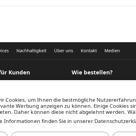
ices
Nachhaltigkeit
Über uns
Kontakt
Medien
 für Kunden
Wie bestellen?
tauswahl für technische
Wie können Sie Rollenproduk
ationen
kaufen?
nzrechner
Wie Sie selbstklebende Grafi
wir Cookies, um Ihnen die bestmögliche Nutzererfahru
enmaterialsuche für
kaufen können?
levante Werbung anzeigen zu können. Einige Cookies si
ldruck
Geschäftsbedingungen
eten. Daher können diese nicht abgelehnt werden. Wähl
atac
Setzen Sie sich mit uns in Ve
e Informationen finden Sie in
unserer Datenschutzerk
chutzerklärung
und
Nutzungsbedingungen
.