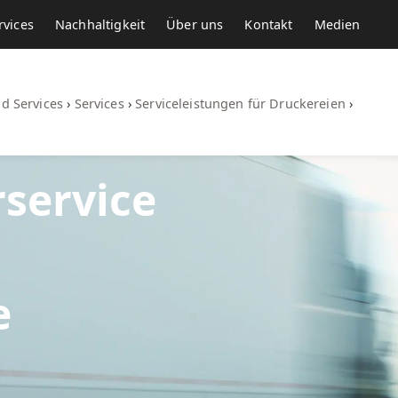
rvices
Nachhaltigkeit
Über uns
Kontakt
Medien
d Services
›
Services
›
Serviceleistungen für Druckereien
›
rservice
e