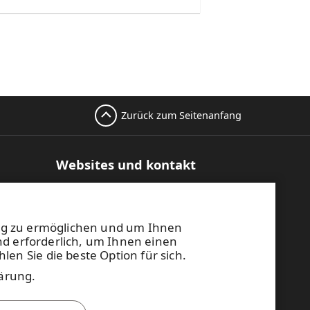
Zurück zum Seitenanfang
Websites und kontakt
te
UPM Raflatac Graphics Solutions
UPM Raflatac Office Products
kbögen
UPM Raflatac Industrial Removables
ng zu ermöglichen und um Ihnen
nd erforderlich, um Ihnen einen
Kontakt
en Sie die beste Option für sich.
rbindung
lärung
.
UPM Verhaltenskodex