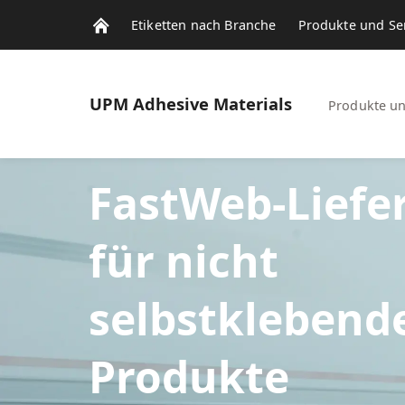
Etiketten nach Branche
Produkte und Se
UPM
Adhesive Materials
Produkte un
FastWeb-Liefe
für nicht
selbstklebend
Produkte