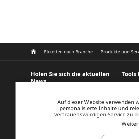
Etiketten nach Branche
Produkte und Serv
Holen Sie sich die aktuellen
Tools
News
Produk
Inform
Abonnieren Sie unseren Newsletter
Effizie
Blogs und Artikel
Auf dieser Website verwenden 
Etikett
Case studies
personalisierte Inhalte und re
Digita
Ihre Ansprechpartnerin
vertrauenswürdigen Service zu bi
MyRafl
Bilddatenbank
Weiter
Diese Seite ist durch reCAPTCHA geschützt.
Datens