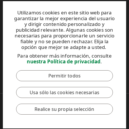
Sitios web y contactos
Utilizamos cookies en este sitio web para
garantizar la mejor experiencia del usuario
UPM Raflatac Graphics Solutions
y dirigir contenido personalizado y
UPM Raflatac Office Products
publicidad relevante. Algunas cookies son
UPM Raflatac Industrial Removables
necesarias para proporcionarle un servicio
fiable y no se pueden rechazar. Elija la
Contactos
opción que mejor se adapte a usted.
Para obtener más información, consulte
Este sitio está protegido por reCAPTCHA y se aplican
nuestra Política de privacidad
.
la
Política de privacidad
y los
Términos de servicio
de Google.
Permitir todos
Código de Conducta de UPM
Usa sólo las cookies necesarias
Copyright © 2026 UPM
UPM Global
Realice su propia selección
Aviso legal
Política de privacidad
Configuración de la política de cookies