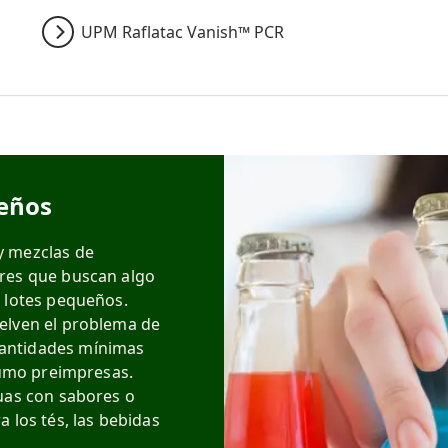
UPM Raflatac Vanish™ PCR
ueños
y mezclas de
ores que buscan algo
a lotes pequeños.
elven el problema de
antidades mínimas
 zumo preimpresas.
guas con sabores o
 los tés, las bebidas