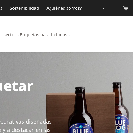
os
Sostenibilidad
¿Quiénes somos?
r sector
›
Etiquetas para bebidas
›
uetar
ecorativas diseñadas
 y a destacar en las