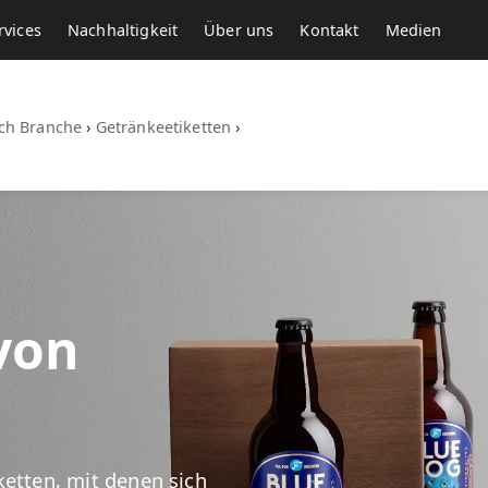
rvices
Nachhaltigkeit
Über uns
Kontakt
Medien
ach Branche
›
Getränkeetiketten
›
von
ketten, mit denen sich