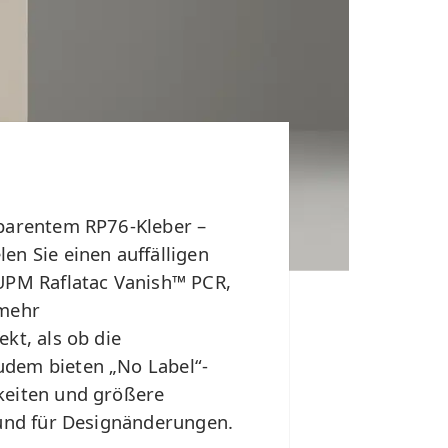
sparentem RP76-Kleber –
en Sie einen auffälligen
 UPM Raflatac Vanish™ PCR,
 mehr
kt, als ob die
udem bieten „No Label“-
keiten und größere
 und für Designänderungen.