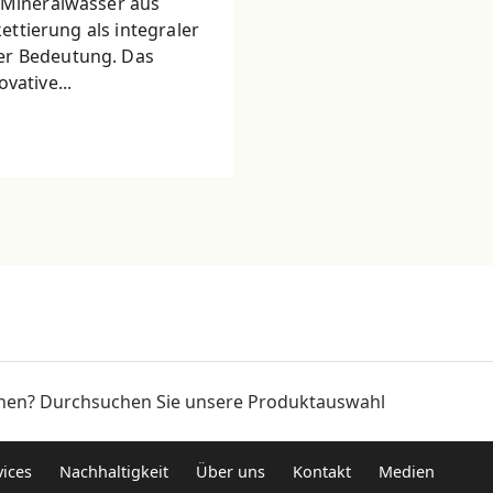
e Mineralwasser aus
kettierung als integraler
er Bedeutung. Das
vative...
onen? Durchsuchen Sie unsere Produktauswahl
ices
Nachhaltigkeit
Über uns
Kontakt
Medien