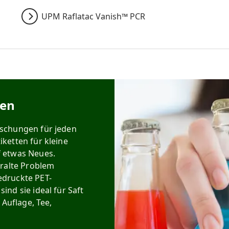
UPM Raflatac Vanish™ PCR
gen
schungen für jeden
ketten für kleine
 etwas Neues.
uralte Problem
edruckte PET-
nd sie ideal für Saft
 Auflage, Tee,