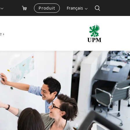
Produit
Français
s
e
›