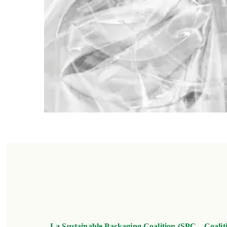
La Sustainable Packaging Coalition (SPC – Coaliti