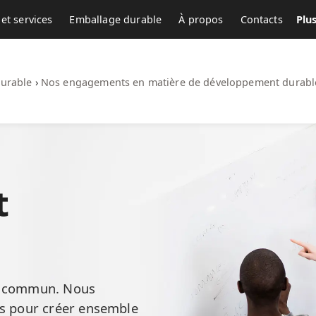
et services
Emballage durable
À propos
Contacts
Plu
urable
›
Nos engagements en matière de développement durabl
t
rt commun. Nous
ns pour créer ensemble