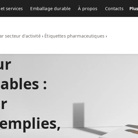
et services
Emballage durable
À propos
Contacts
Plu
ar secteur d'activité
›
Étiquettes pharmaceutiques
›
ur
ables :
r
emplies,