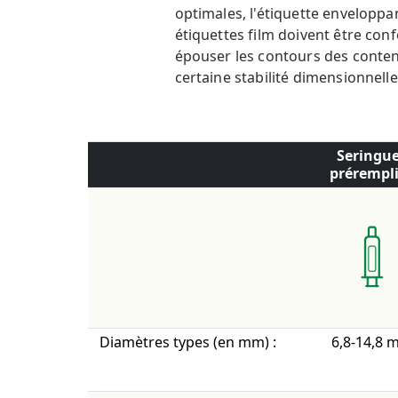
optimales, l'étiquette enveloppa
étiquettes film doivent être co
épouser les contours des contena
certaine stabilité dimensionnell
Seringu
prérempl
Diamètres types (en mm) :
6,8-14,8 