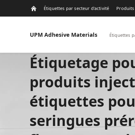
Étiquettes par secteur d'activité
Produits 
Notre Actualité
UPM
Adhesive Materials
Étiquettes p
Étiquetage po
produits inject
étiquettes pou
seringues prér