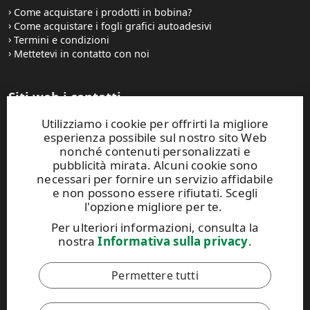
Come acquistare i prodotti in bobina?
Come acquistare i fogli grafici autoadesivi
Termini e condizioni
Mettetevi in contatto con noi
Siti web i contatti
Utilizziamo i cookie per offrirti la migliore
UPM Raflatac Graphics Solutions
esperienza possibile sul nostro sito Web
UPM Raflatac Office Products
nonché contenuti personalizzati e
UPM Raflatac Industrial Removables
pubblicità mirata. Alcuni cookie sono
necessari per fornire un servizio affidabile
Contatti
e non possono essere rifiutati. Scegli
l'opzione migliore per te.
Questo sito Web è protetto da reCAPTCHA e si applicano
Per ulteriori informazioni, consulta la
l'
Informativa sulla privacy di Google
e i
Termini di servizio di
nostra
Informativa sulla privacy
.
Google
.
Permettere tutti
Il Codice di Condotta di UPM