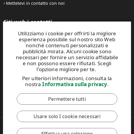
Mettetevi in contatto con noi
Siti web i contatti
Utilizziamo i cookie per offrirti la migliore
UPM Raflatac Graphics Solutions
esperienza possibile sul nostro sito Web
UPM Raflatac Office Products
nonché contenuti personalizzati e
UPM Raflatac Industrial Removables
pubblicità mirata. Alcuni cookie sono
necessari per fornire un servizio affidabile
Contatti
e non possono essere rifiutati. Scegli
l'opzione migliore per te.
Questo sito Web è protetto da reCAPTCHA e si applicano
Per ulteriori informazioni, consulta la
l'
Informativa sulla privacy di Google
e i
Termini di servizio di
nostra
Informativa sulla privacy
.
Google
.
Permettere tutti
Il Codice di Condotta di UPM
Usare solo I cookie necessari
Copyright © 2026 UPM
UPM Global
Effettua una selezione