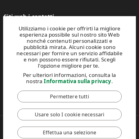
Siti web i contatti
Utilizziamo i cookie per offrirti la migliore
UPM Raflatac Graphics Solutions
esperienza possibile sul nostro sito Web
UPM Raflatac Office Products
nonché contenuti personalizzati e
UPM Raflatac Industrial Removables
pubblicità mirata. Alcuni cookie sono
necessari per fornire un servizio affidabile
Contatti
e non possono essere rifiutati. Scegli
l'opzione migliore per te.
Questo sito Web è protetto da reCAPTCHA e si applicano
Per ulteriori informazioni, consulta la
l'
Informativa sulla privacy di Google
e i
Termini di servizio di
nostra
Informativa sulla privacy
.
Google
.
Permettere tutti
Il Codice di Condotta di UPM
Usare solo I cookie necessari
Copyright © 2026 UPM
UPM Global
Effettua una selezione
Note legali