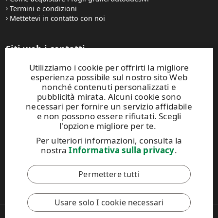
Termini e condizioni
Mettetevi in contatto con noi
Siti web i contatti
Utilizziamo i cookie per offrirti la migliore
UPM Raflatac Graphics Solutions
esperienza possibile sul nostro sito Web
UPM Raflatac Office Products
nonché contenuti personalizzati e
UPM Raflatac Industrial Removables
pubblicità mirata. Alcuni cookie sono
necessari per fornire un servizio affidabile
Contatti
e non possono essere rifiutati. Scegli
l'opzione migliore per te.
Questo sito Web è protetto da reCAPTCHA e si applicano
Per ulteriori informazioni, consulta la
l'
Informativa sulla privacy di Google
e i
Termini di servizio di
nostra
Informativa sulla privacy
.
Google
.
Permettere tutti
Il Codice di Condotta di UPM
Usare solo I cookie necessari