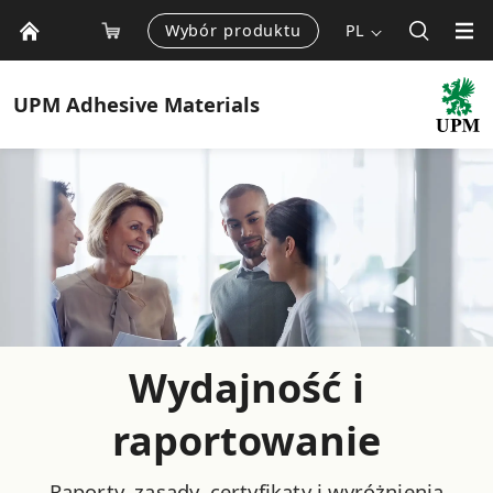
Wybór produktu
PL
UPM
Adhesive Materials
Wydajność i
raportowanie
Raporty, zasady, certyfikaty i wyróżnienia