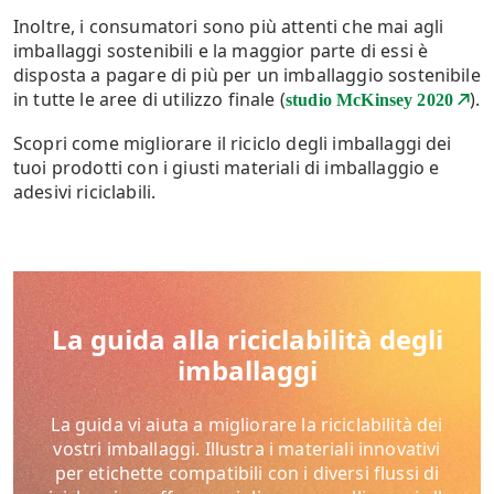
Inoltre, i consumatori sono più attenti che mai agli
imballaggi sostenibili e la maggior parte di essi è
disposta a pagare di più per un imballaggio sostenibile
in tutte le aree di utilizzo finale (
).
studio McKinsey 2020
Scopri come migliorare il riciclo degli imballaggi dei
tuoi prodotti con i giusti materiali di imballaggio e
adesivi riciclabili.
La guida alla riciclabilità degli
imballaggi
La guida vi aiuta a migliorare la riciclabilità dei
vostri imballaggi. Illustra i materiali innovativi
per etichette compatibili con i diversi flussi di