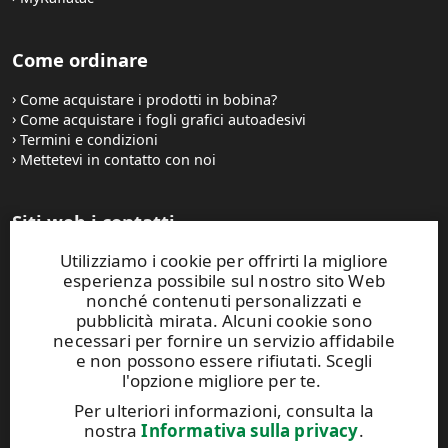
Come ordinare
Come acquistare i prodotti in bobina?
Come acquistare i fogli grafici autoadesivi
Termini e condizioni
Mettetevi in contatto con noi
Siti web i contatti
Utilizziamo i cookie per offrirti la migliore
UPM Raflatac Graphics Solutions
esperienza possibile sul nostro sito Web
UPM Raflatac Office Products
nonché contenuti personalizzati e
UPM Raflatac Industrial Removables
pubblicità mirata. Alcuni cookie sono
necessari per fornire un servizio affidabile
Contatti
e non possono essere rifiutati. Scegli
l'opzione migliore per te.
Questo sito Web è protetto da reCAPTCHA e si applicano
Per ulteriori informazioni, consulta la
l'
Informativa sulla privacy di Google
e i
Termini di servizio di
nostra
Informativa sulla privacy
.
Google
.