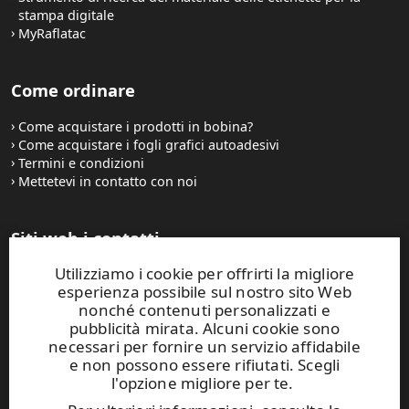
stampa digitale
MyRaflatac
Come ordinare
Come acquistare i prodotti in bobina?
Come acquistare i fogli grafici autoadesivi
Termini e condizioni
Mettetevi in contatto con noi
Siti web i contatti
Utilizziamo i cookie per offrirti la migliore
UPM Raflatac Graphics Solutions
esperienza possibile sul nostro sito Web
UPM Raflatac Office Products
nonché contenuti personalizzati e
UPM Raflatac Industrial Removables
pubblicità mirata. Alcuni cookie sono
necessari per fornire un servizio affidabile
Contatti
e non possono essere rifiutati. Scegli
l'opzione migliore per te.
Questo sito Web è protetto da reCAPTCHA e si applicano