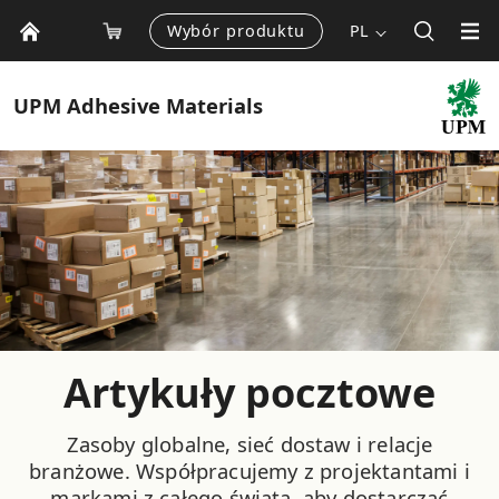
Wybór produktu
PL
UPM
Adhesive Materials
Artykuły pocztowe
Zasoby globalne, sieć dostaw i relacje
branżowe. Współpracujemy z projektantami i
markami z całego świata, aby dostarczać