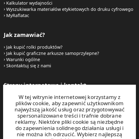
Kalkulator wydajności
Wyszukiwarka materiałów etykietowych do druku cyfrowego
MyRaflatac
Jak zamawiać?
Jak kupić rolki produktów?
Jak kupić graficzne arkusze samoprzylepne?
Warunki ogólne
Skontaktuj się z nami
Strony internetowe i kontakt
W tej witrynie internetowej korzystamy z
UPM Raflatac Graphics Solutions
plików cookie, aby zapewnić użytkownikom
UPM Raflatac Office Products
najwyższą jakość usług oraz przygotowywać
UPM Raflatac Industrial Removables
spersonalizowane treści i trafnie dobrane
reklamy. Niektóre pliki cookie są niezbędne
Kontakt
do zapewnienia solidnego działania usługi i
nie można ich odrzucić. Wybierz najlepszą